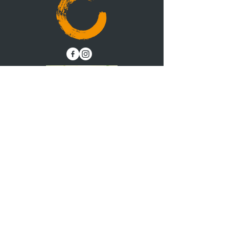
unterwegs.
ausgeschlossen sind.
Rücksendekosten trägt der Käufer, es
Schonend getrocknet
sei denn, die Ware ist fehlerhaft.
Die Beeren werden schonend
Nach Prüfung erstatten wir den
getrocknet, um die wertvollen
Kaufbetrag innerhalb von 14 Tagen.
Inhaltsstoffe zu bewahren. Genießen
Sie die fruchtig-herbe Note der
Aroniabeere in ihrer puren Form!
Kontakt Landwirtschaft
+49 (9325) 980974
info@heimathungrig.de
Schloßhof 7, 97320 Großlangheim,
Germany
Kontakt Hofladen & Café