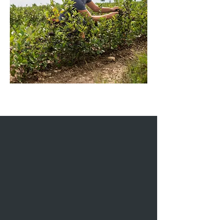
Konventionelle Landwirtschaft
Unsere konventionelle Landwirtschaft
vereint traditionelle Werte mit modernen
Anbaumethoden, um Effizienz und hohe
Erträge zu gewährleisten. Durch den
gezielten Einsatz moderner Technik und
sorgfältige Planung optimieren wir den