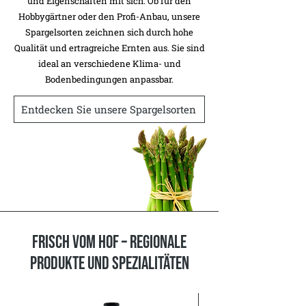
und Eigenschaften mit sich. Ob für den
Hobbygärtner oder den Profi-Anbau, unsere
Spargelsorten zeichnen sich durch hohe
Qualität und ertragreiche Ernten aus. Sie sind
ideal an verschiedene Klima- und
Bodenbedingungen anpassbar.
Entdecken Sie unsere Spargelsorten
Frisch vom Hof – Regionale
Produkte und Spezialitäten
1 Liter