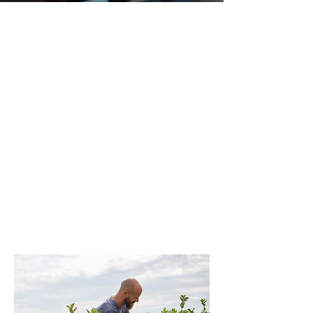
Ökologische Landwirtschaft
Unsere ökologische Landwirtschaft setzt auf
nachhaltige Methoden, um natürliche
Ressourcen zu schonen und hochwertige
Produkte anzubauen. Ohne den Einsatz
chemischer Pflanzenschutzmittel und
synthetischer Düngemittel fördern wir die
Bodenfruchtbarkeit und den Erhalt der
Biodiversität. So entstehen gesunde,
naturbelassene Lebensmittel, die nicht nur
unserer Umwelt zugutekommen, sondern auch
höchste Qualität bieten.
Mehr erfahren